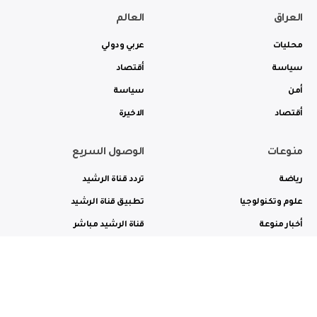
العراق
العالم
محليات
عربي ودولي
سياسة
أقتصاد
أمن
سياسة
أقتصاد
الاخيرة
منوعات
الوصول السريع
رياضة
تردد قناة الرشيد
علوم وتكنولوجيا
تطبيق قناة الرشيد
أخبار منوعة
قناة الرشيد مباشر
ثقافة وفن
راديو الرشيد مباشر
من نحن
الترددات
الاعلانات
الاتصال بنا