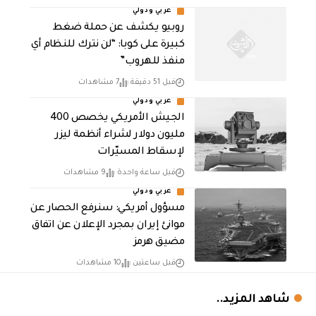
عربي ودولي
روبيو يكشف عن حملة ضغط
كبيرة على كوبا: “لن نترك للنظام أي
منفذ للهروب”
قبل 51 دقيقة
7 مشاهدات
عربي ودولي
الجيش الأمريكي يخصص 400
مليون دولار لشراء أنظمة ليزر
لإسقاط المسيّرات
قبل ساعة واحدة
9 مشاهدات
عربي ودولي
مسؤول أمريكي: سنرفع الحصار عن
موانئ إيران بمجرد الإعلان عن اتفاق
مضيق هرمز
قبل ساعتين
10 مشاهدات
شاهد المزيد..