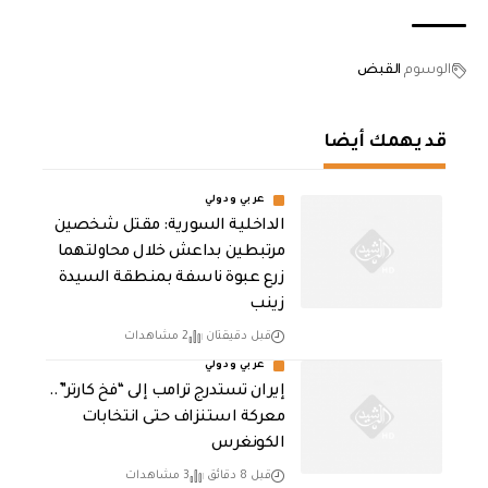
الوسوم
القبض
قد يهمك أيضا
عربي ودولي
الداخلية السورية: مقتل شخصين
مرتبطين بداعش خلال محاولتهما
زرع عبوة ناسفة بمنطقة السيدة
زينب
قبل دقيقتان
2 مشاهدات
عربي ودولي
إيران تستدرج ترامب إلى “فخ كارتر”..
معركة استنزاف حتى انتخابات
الكونغرس
قبل 8 دقائق
3 مشاهدات