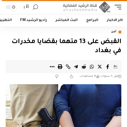
أأ
اخر الاخبار
البرامج
البث المباشر
راديو الرشيد FM
التطبي
أمن
القبض على 13 متهما بقضايا مخدرات
في بغداد
قبل 5 سنوات
8 مشاهدات