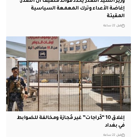
وزير السيد الصدر يحدد فوائد مضيف آل الصدر:
إغاضة الأعداء وترك المعمعة السياسية
المقيتة
قبل 22 ساعة
إغلاق 10 “كَراجات” غير مُجازة ومخالفة للضوابط
في بغداد
قبل 22 ساعة