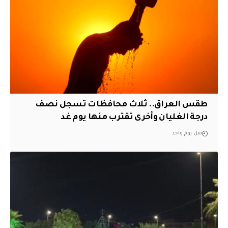
طقس العراق.. ثلاث محافظات تسجل نصف
درجة الغليان وأخرى تقترب منها يوم غد
قبل يوم واحد