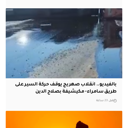
بالفيديو.. انقلاب صهريج يوقف حركة السير على
طريق سامراء- مكيشيفة بصلاح الدين
قبل 23 ساعة