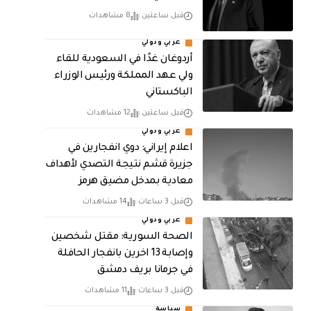
قبل ساعتين
8 مشاهدات
عربي ودولي
أردوغان غدًا في السعودية للقاء
ولي عهد المملكة ورئيس الوزراء
الباكستاني
قبل ساعتين
12 مشاهدات
عربي ودولي
اعلام إيراني: دوي انفجارين في
جزيرة قشم نتيجة التصدي لأهداف
معادية بمدخل مضيق هرمز
قبل 3 ساعات
14 مشاهدات
عربي ودولي
الصحة السورية: مقتل شخصين
وإصابة 13 اخرين بانفجار الحافلة
في جرمانا بريف دمشق
قبل 3 ساعات
11 مشاهدات
سياسة