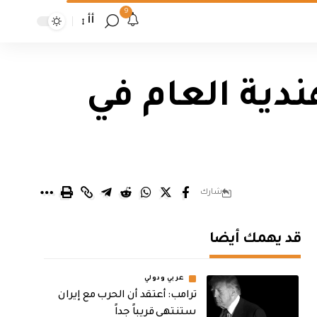
9
أأ
دية العام في
شارك
قد يهمك أيضا
عربي ودولي
‏ترامب: أعتقد أن الحرب مع إيران
ستنتهي قريباً جداً