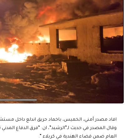
افاد مصدر أمني، الخميس، باخماد حريق اندلع داخل مستشف
وقال المصدر في حديث لـ”الرشيد”، ان: “فرق الدفاع المدن
العام ضمن قضاء الهندية في كربلاء “.