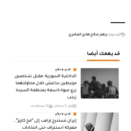
الوسوم
برهم صالح
هادي العامري
قد يهمك أيضا
عربي ودولي
الداخلية السورية: مقتل شخصين
مرتبطين بداعش خلال محاولتهما
زرع عبوة ناسفة بمنطقة السيدة
زينب
قبل 5 ساعات
12 مشاهدات
عربي ودولي
إيران تستدرج ترامب إلى “فخ كارتر”..
معركة استنزاف حتى انتخابات