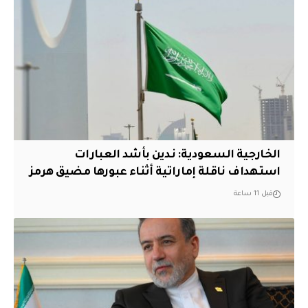
‏الخارجية السعودية: ندين بأشد العبارات
استهداف ناقلة إماراتية أثناء عبورها مضيق هرمز
قبل 11 ساعة