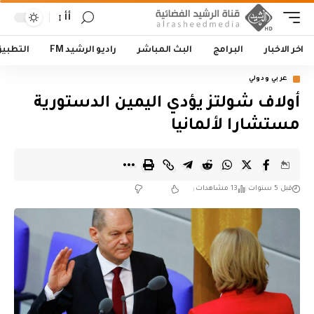
أأ
اخر الاخبار
البرامج
البث المباشر
راديو الرشيد FM
التطبي
عربي ودولي
أولاف شولتز يؤدي اليمين الدستورية
مستشارا لألمانيا
قبل 5 سنوات
13 مشاهدات