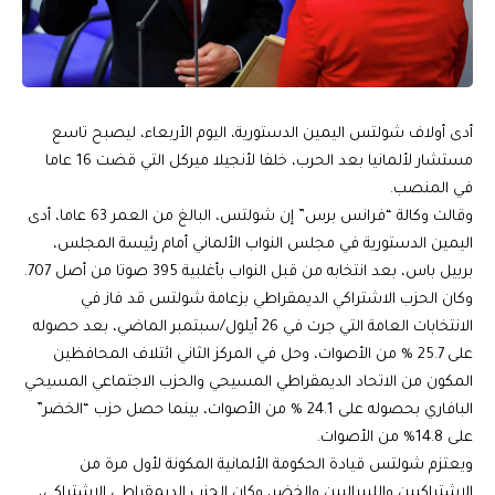
أدى أولاف شولتس اليمين الدستورية، اليوم الأربعاء، ليصبح تاسع
مستشار لألمانيا بعد الحرب، خلفا لأنجيلا ميركل التي قضت 16 عاما
في المنصب.
وقالت وكالة “فرانس برس” إن شولتس، البالغ من العمر 63 عاما، أدى
اليمين الدستورية في مجلس النواب الألماني أمام رئيسة المجلس،
بربيل باس، بعد انتخابه من قبل النواب بأغلبية 395 صوتا من أصل 707.
وكان الحزب الاشتراكي الديمقراطي بزعامة شولتس قد فاز في
الانتخابات العامة التي جرت في 26 أيلول/سبتمبر الماضي، بعد حصوله
على 25.7 % من الأصوات، وحل في المركز الثاني ائتلاف المحافظين
المكون من الاتحاد الديمقراطي المسيحي والحزب الاجتماعي المسيحي
البافاري بحصوله على 24.1 % من الأصوات، بينما حصل حزب “الخضر”
على 14.8% من الأصوات.
ويعتزم شولتس قيادة الحكومة الألمانية المكونة لأول مرة من
الاشتراكيين والليبراليين والخضر، وكان الحزب الديمقراطي الاشتراكي،