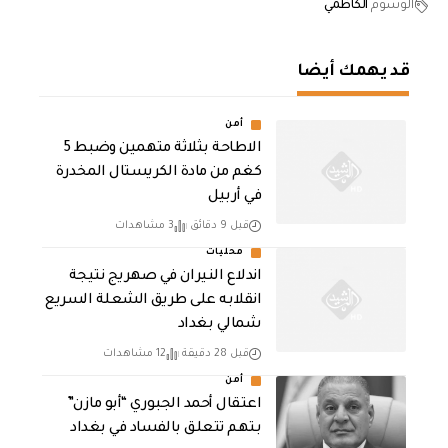
الوسوم
الكاظمي
قد يهمك أيضا
أمن
الاطاحة بثلاثة متهمين وضبط 5
كغم من مادة الكريستال المخدرة ​
في أربيل
قبل 9 دقائق
3 مشاهدات
محليات
اندلاع النيران في صهريج نتيجة
انقلابه على طريق الشعلة السريع
شمالي بغداد
قبل 28 دقيقة
12 مشاهدات
أمن
اعتقال أحمد الجبوري “أبو مازن”
بتهم تتعلق بالفساد في بغداد