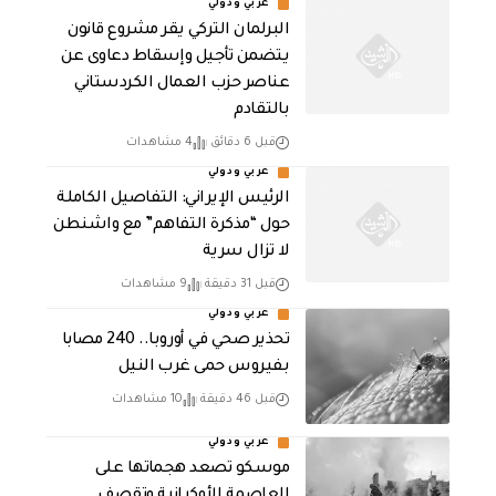
عربي ودولي
البرلمان التركي يقر مشروع قانون
يتضمن تأجيل وإسقاط دعاوى عن
عناصر حزب العمال الكردستاني
بالتقادم
قبل 6 دقائق
4 مشاهدات
عربي ودولي
الرئيس الإيراني: التفاصيل الكاملة
حول “مذكرة التفاهم” مع واشنطن
لا تزال سرية
قبل 31 دقيقة
9 مشاهدات
عربي ودولي
تحذير صحي في أوروبا.. 240 مصابا
بفيروس حمى غرب النيل
قبل 46 دقيقة
10 مشاهدات
عربي ودولي
موسكو تصعد هجماتها على
العاصمة الأوكرانية وتقصف