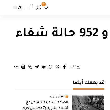
9
أأ
الصحة تعلن تسجيل 16 وفاة بكورونا و 952 حالة شفاء
شارك
قد يهمك أيضا
عربي ودولي
الصحة السورية: نتعامل مع
أشلاء بشرية و7 مصابين جراء