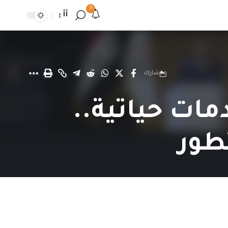
9
أأ
شارك
ات حياتية..
تطور