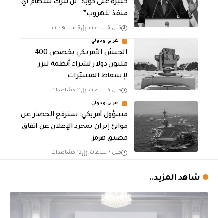
كبيرة على كوبا: “لن نترك للنظام أي
منفذ للهروب”
قبل 6 ساعات
9 مشاهدات
عربي ودولي
الجيش الأمريكي يخصص 400
مليون دولار لشراء أنظمة ليزر
لإسقاط المسيّرات
قبل 6 ساعات
11 مشاهدات
عربي ودولي
مسؤول أمريكي: سنرفع الحصار عن
موانئ إيران بمجرد الإعلان عن اتفاق
مضيق هرمز
قبل 7 ساعات
12 مشاهدات
شاهد المزيد..