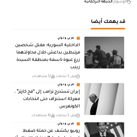
الوسوم
الجبهة التركمانية
قد يهمك أيضا
عربي ودولي
الداخلية السورية: مقتل شخصين
مرتبطين بداعش خلال محاولتهما
زرع عبوة ناسفة بمنطقة السيدة
زينب
قبل 5 ساعات
12 مشاهدات
عربي ودولي
إيران تستدرج ترامب إلى “فخ كارتر”..
معركة استنزاف حتى انتخابات
الكونغرس
قبل 5 ساعات
10 مشاهدات
عربي ودولي
روبيو يكشف عن حملة ضغط