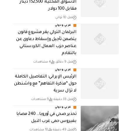
الأسواق المحلية: 152,500 دينار
مقابل 100 دولار
قبل 10 ثواني
عربي ودولي
البرلمان التركي يقر مشروع قانون
يتضمن تأجيل وإسقاط دعاوى عن
عناصر حزب العمال الكردستاني
بالتقادم
قبل 9 دقائق
4 مشاهدات
عربي ودولي
الرئيس الإيراني: التفاصيل الكاملة
حول “مذكرة التفاهم” مع واشنطن
لا تزال سرية
قبل 33 دقيقة
9 مشاهدات
عربي ودولي
تحذير صحي في أوروبا.. 240 مصابا
بفيروس حمى غرب النيل
قبل 49 دقيقة
10 مشاهدات