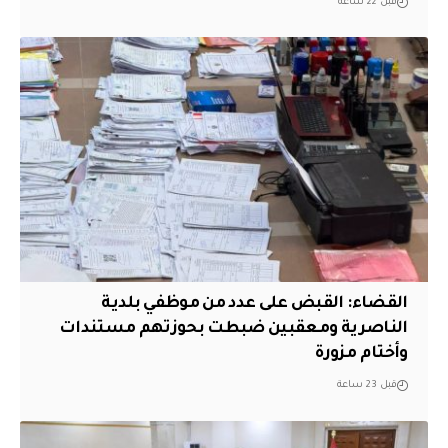
قبل 22 ساعة
القضاء: القبض على عدد من موظفي بلدية
الناصرية ومعقبين ضبطت بحوزتهم مستندات
وأختام مزورة
قبل 23 ساعة