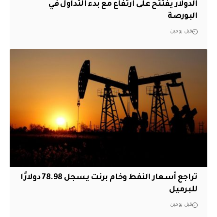
الدولار يفتتح على ارتفاع مع بدء التداول في
البورصة
قبل يومين
تراجع أسعار النفط وخام برنت يسجل 78.98 دولارًا
للبرميل
قبل يومين