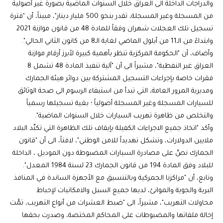
والدراجات الداخلة الى العراق خلال السنوات الماضية بصورة غير أصولية
من المسجلة وغير المسجلة، تقدر بنحو 500 مليار دينار"، مبيناً، أن "فترة
تسجيل تلك العجلات شهران وفقاً للمادة 48 من قانون موازنة 2021
وابتداءً من الـ11 من أيلول الماضي لغاية الـ8 من كانون الثاني الحالي".
وأضاف، أن "الحكومة المركزية تنظر بأهمية كبيرة لأبرز أرقام موازنة
العراق غير النفطية"، مشيراً الى أن "آلية تنفيذ المادة 48 تشمل 8
فقرات خاصة بإجراءات التسجيل المشتركة بين دوائر هيئة الجمارك
ومديرية المرور العامة، التي تبدأ من استيفاء الرسوم الى صحة الوثائق
للسيارات المسجلة وغير المسجلة أصولياً ؛ بغية تسجيلها رسمياً
والتخلص من ظاهرة تهريب السيارات خلال السنوات الماضية".
وأكد "اتخاذ جميع الاجراءات الكفيلة بإيقاف تلك الظاهرة التي تكبِّد البلاد
ملايين الدولارات، وتشكل تهديداً للامن الوطني"، لافتاً، الى أن "قانون
الجمارك نصَّ على مصادرة السيارات المضبوطة دون الموديل ، الداخلة
للبلاد وفق المادة 194 من قانون الجمارك 23 لسنة 1984 المعدل".
وتابع، أن "مراكزنا الجمركية وبالتنسيق مع الأجهزة الساندة في المنافذ
البرية والجوية والموانئ، لديها جميع السبل والامكانيات لإحباط
محاولات التهريب"، مشيراً، الى "ضبط العشرات من أنواع التهريب، تمَّت
إحالة ملفاتها والمضبوطات على المحاكم المختصة، وصدرت بحقها