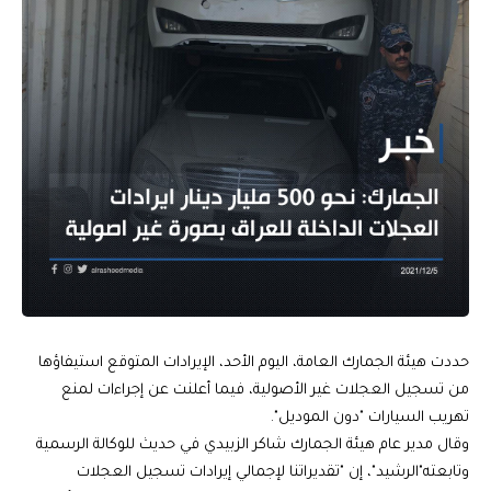
حددت هيئة الجمارك العامة، اليوم الأحد، الإيرادات المتوقع استيفاؤها
من تسجيل العجلات غير الأصولية، فيما أعلنت عن إجراءات لمنع
تهريب السيارات "دون الموديل".
وقال مدير عام هيئة الجمارك شاكر الزبيدي في حديث للوكالة الرسمية
وتابعته"الرشيد"، إن "تقديراتنا لإجمالي إيرادات تسجيل العجلات