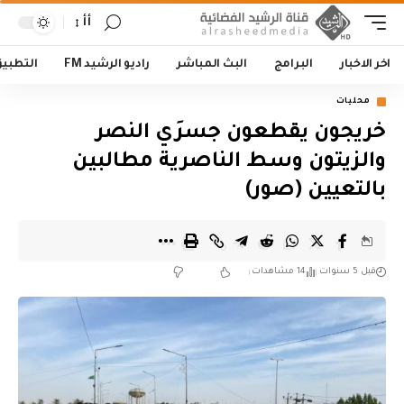
أأ
اخر الاخبار
البرامج
البث المباشر
راديو الرشيد FM
التطبي
محليات
خريجون يقطعون جسرَي النصر
والزيتون وسط الناصرية مطالبين
بالتعيين (صور)
قبل 5 سنوات
14 مشاهدات