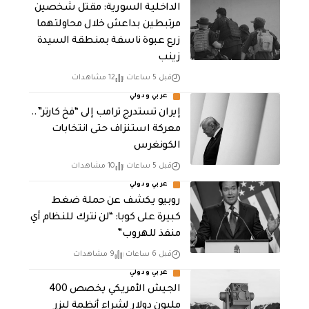
الداخلية السورية: مقتل شخصين
مرتبطين بداعش خلال محاولتهما
زرع عبوة ناسفة بمنطقة السيدة
زينب
قبل 5 ساعات
12 مشاهدات
عربي ودولي
إيران تستدرج ترامب إلى “فخ كارتر”..
معركة استنزاف حتى انتخابات
الكونغرس
قبل 5 ساعات
10 مشاهدات
عربي ودولي
روبيو يكشف عن حملة ضغط
كبيرة على كوبا: “لن نترك للنظام أي
منفذ للهروب”
قبل 6 ساعات
9 مشاهدات
عربي ودولي
الجيش الأمريكي يخصص 400
مليون دولار لشراء أنظمة ليزر