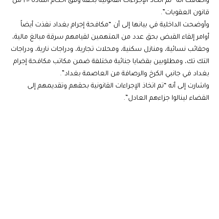
وأضافت أنه “تم اتخاذ الإجراءات القانونية بحقه وفق أحكام المادة ١٦٠ من
قانون العقوبات”.
وأوضحت الداخلية في بيانها إلى أن “مكافحة إجرام بغداد نفذت أيضاً
أوامر إلقاء القبض بحق عدد من المتهمين لقيامهم سرقة مبالغ مالية،
وحقائب نسائية، ومنازل سكنية، ومحلات تجارية، ودراجات نارية، ودراجات
التك تك، ومطلوبين بقضايا جنائية مختلفة ضمن مكاتب مكافحة إجرام
بغداد في جانبي الكرخ والرصافة من العاصمة بغداد”.
واشارت إلى أنه “تم اتخاذ الإجراءات القانونية بحقهم وتقديمهم إلى
القضاء لينالوا جزاءهم العادل”.