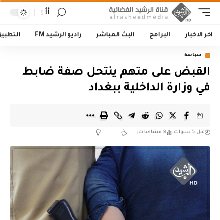
أأ
اخر الاخبار
البرامج
البث المباشر
راديو الرشيد FM
التطبي
سياسة
القبض على متهم ينتحل صفة ضابط
في وزارة الداخلية ببغداد
قبل 5 سنوات
8 مشاهدات