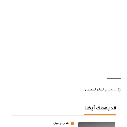
الوسوم
القاء القبض
قد يهمك أيضا
عربي ودولي