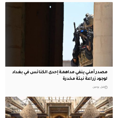
مصدر أمني ينفي مداهمة إحدى الكنائس في بغداد
لوجود زراعة نبتة مخدرة
قبل يومين