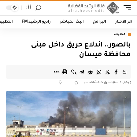
أأ
اخر الاخبار
البرامج
البث المباشر
راديو الرشيد FM
التطبي
محليات
بالصور.. اندلاع حريق داخل مبنى
محافظة ميسان
قبل 5 سنوات
22 مشاهدات