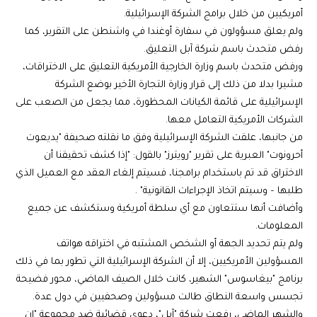
أمريكيين من خلال برامج الشركة الإسرائيلية.
ولم يعلق مسؤولون في سفارة أوغندا في واشنطن على التقرير، كما
رفض متحدث باسم شركة آبل التعليق.
ورفض متحدث باسم وزارة الخارجية الأمريكية التعليق على الاختراقات،
مشيرا بدلا من ذلك إلى قرار وزارة التجارة الأخير بوضع الشركة
الإسرائيلية على قائمة الكيانات المحظورة، مما يجعل من الصعب على
الشركات الأمريكية التعامل معها.
من جانبها، علقت الشركة الإسرائيلية وفق ما نقلته صحيفة "يديعوت
أحرونوت" العبرية على تقرير "رويترز" بالقول: "إذا كشف تحقيقنا أن
الاختراق قد تم باستخدام برامجنا، فسيتم إلغاء العقد مع العميل الذي
طلبها – وسيتم اتخاذ الإجراءات القانونية" .
وأضافت أنها ستتعاون مع أي سلطة أمريكية وستكشف عن جميع
المعلومات.
ولم يتم تحديد الجهة أو الشخص المشتبه في اختراقه هواتف
المسؤولين الأمريكيين، إلا أن الشركة الإسرائيلية التي تطور بما في ذلك
برنامج "بيغاسوس" الشهير، كانت خلال الصيف الماضي، محور فضيحة
تجسس واسعة النطاق طالت مسؤولين وصحفيين في دول عدة.
والشهر الماضي، رفعت شركة "آبل"، دعوى قضائية ضد مجموعة "إن