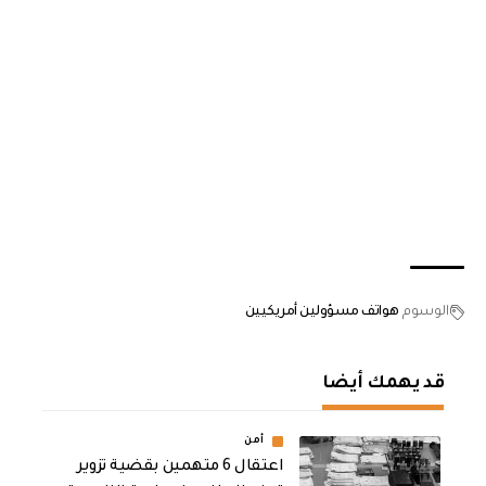
الوسوم
هواتف مسؤولين أمريكيين
قد يهمك أيضا
أمن
اعتقال 6 متهمين بقضية تزوير