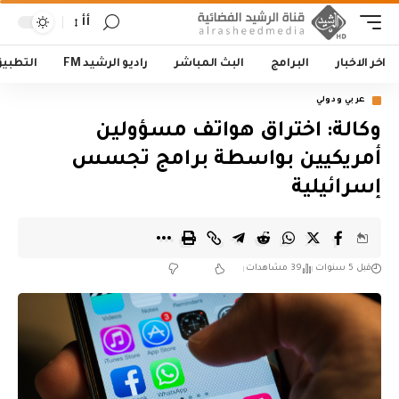
أأ
اخر الاخبار
البرامج
البث المباشر
راديو الرشيد FM
التطبي
عربي ودولي
وكالة: اختراق هواتف مسؤولين
أمريكيين بواسطة برامج تجسس
إسرائيلية
قبل 5 سنوات
39 مشاهدات