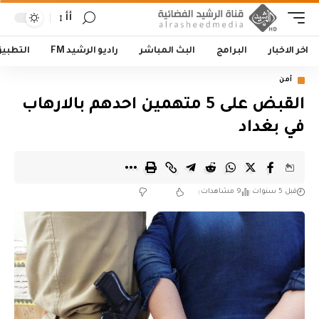
أأ
اخر الاخبار
البرامج
البث المباشر
راديو الرشيد FM
التطبي
أمن
القبض على 5 متهمين احدهم بالارهاب
في بغداد
قبل 5 سنوات
9 مشاهدات