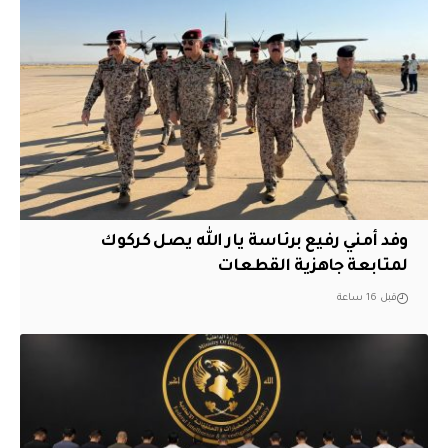
وفد أمني رفيع برئاسة يار الله يصل كركوك
لمتابعة جاهزية القطعات
قبل 16 ساعة