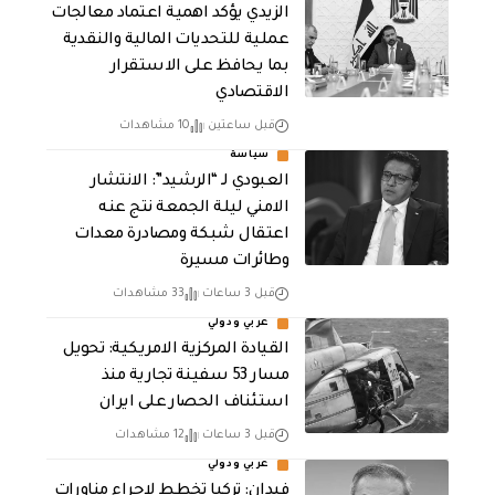
الزيدي يؤكد اهمية اعتماد معالجات
عملية للتحديات المالية والنقدية
بما يحافظ على الاستقرار
الاقتصادي
قبل ساعتين
10 مشاهدات
سياسة
العبودي لـ “الرشيد”: الانتشار
الامني ليلة الجمعة نتج عنه
اعتقال شبكة ومصادرة معدات
وطائرات مسيرة
قبل 3 ساعات
33 مشاهدات
عربي ودولي
القيادة المركزية الامريكية: تحويل
مسار 53 سفينة تجارية منذ
استئناف الحصار على ايران
قبل 3 ساعات
12 مشاهدات
عربي ودولي
فيدان: تركيا تخطط لإجراء مناورات