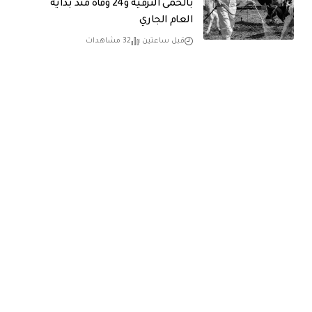
بالحمى النزفية و24 وفاة منذ بداية
العام الجاري
قبل ساعتين
32 مشاهدات