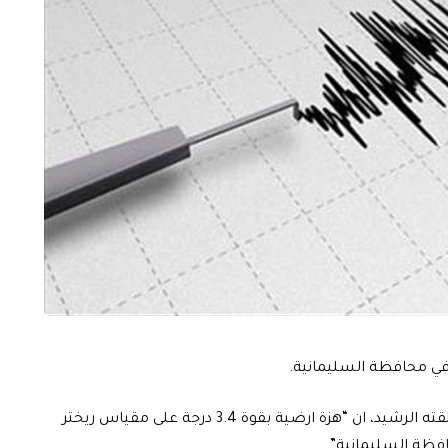
وذكر مركز الرصد الزالزالي التابع للوزارة، في بيان مقتضب تلقته الرشيد، ان “هزة ارضية بقوة 3.4 درجة على مقياس ريختر