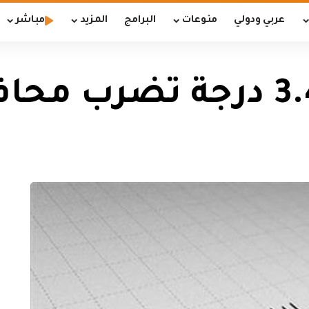
عربي ودولي
منوعات
البرامج
المزيد
مباشر