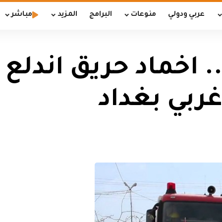
عربي ودولي
منوعات
البرامج
المزيد
مباشر
 10 فرق .. اخماد حريق اند
ربي بغداد