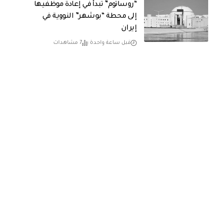
“روساتوم” تبدأ في إعادة موظفيها
إلى محطة “بوشهر” النووية في
إيران
قبل ساعة واحدة
7 مشاهدات