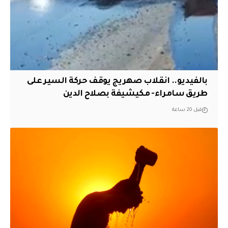
بالفيديو.. انقلاب صهريج يوقف حركة السير على
طريق سامراء- مكيشيفة بصلاح الدين
قبل 20 ساعة