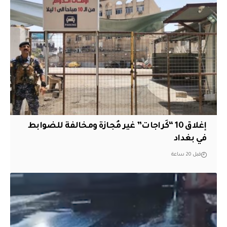
إغلاق 10 “كَراجات” غير مُجازة ومخالفة للضوابط
في بغداد
قبل 20 ساعة