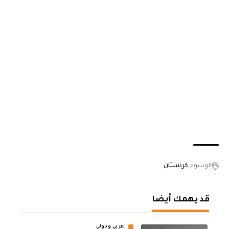
الوسوم
كردستان
قد يهمك أيضا
عربي ودولي