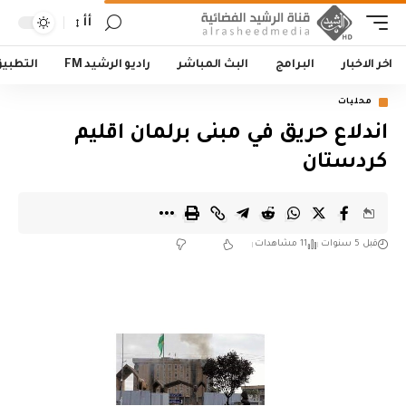
أأ
اخر الاخبار
البرامج
البث المباشر
راديو الرشيد FM
التطبي
محليات
اندلاع حريق في مبنى برلمان اقليم
كردستان
قبل 5 سنوات
11 مشاهدات