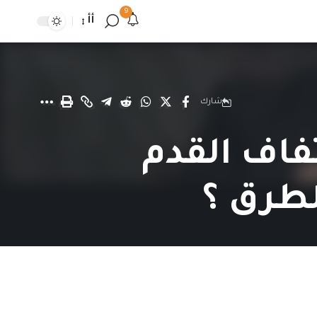
9
أأ
شارك
تفاف القدم
لطرق ؟