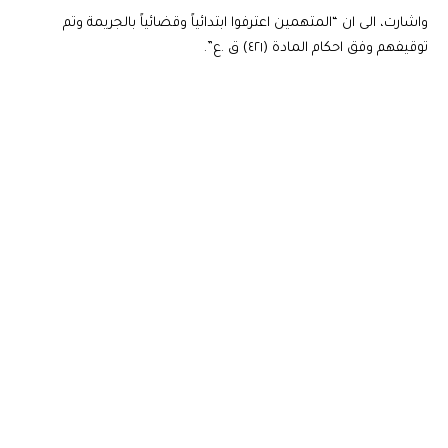
واشارت، الى ان “المتهمين اعترفوا ابتدائياً وقضائياً بالجريمة وتم
توقيفهم وفق احكام المادة (٤٢١) ق .ع”.