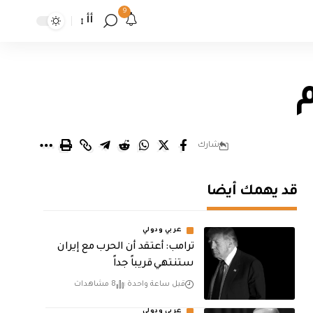
9
أأ
شارك
قد يهمك أيضا
عربي ودولي
‏ترامب: أعتقد أن الحرب مع إيران
ستنتهي قريباً جداً
قبل ساعة واحدة
8 مشاهدات
عربي ودولي