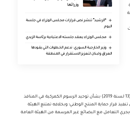
وزرائها
ة
“الرشيد” تنشر نص قرارات مجلس الوزراء في جلسة
اليوم
ت
مجلس الوزراء يعقد جلسته الاعتيادية برئاسة الزيدي
وزير الخارجية السوري: ندعم الخطوات التي يقودها
العراق ولبنان لتعزيز الاستقرار في المنطقة
رابعاً/ تفعيل البند (ثانياً/ الفقرة 1) من قرار مجلس الوزراء (13 لسنة 2019) بشأن توحيد الرسوم الكمركية في المنافذ
 تنفيذ قرار حماية المنتج الوطني؛ وبخلافه تمتنع الهيئة
يجري التعامل مع البضائع غير المرسمة من الهيئة العامة