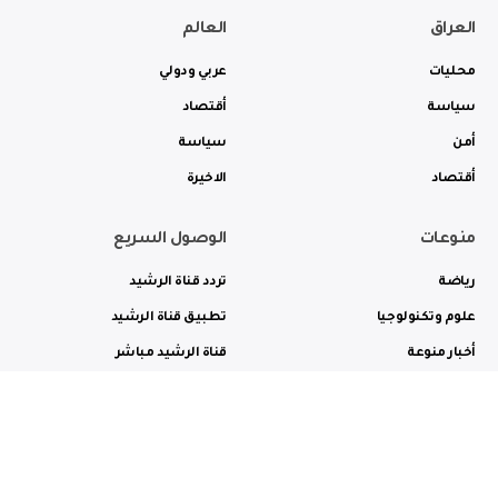
العراق
العالم
محليات
عربي ودولي
سياسة
أقتصاد
أمن
سياسة
أقتصاد
الاخيرة
منوعات
الوصول السريع
رياضة
تردد قناة الرشيد
علوم وتكنولوجيا
تطبيق قناة الرشيد
أخبار منوعة
قناة الرشيد مباشر
ثقافة وفن
راديو الرشيد مباشر
من نحن
الترددات
الاعلانات
الاتصال بنا