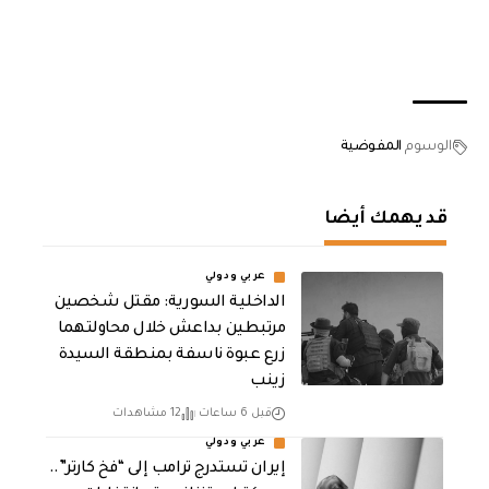
الوسوم
المفوضية
قد يهمك أيضا
عربي ودولي
الداخلية السورية: مقتل شخصين
مرتبطين بداعش خلال محاولتهما
زرع عبوة ناسفة بمنطقة السيدة
زينب
قبل 6 ساعات
12 مشاهدات
عربي ودولي
إيران تستدرج ترامب إلى “فخ كارتر”..