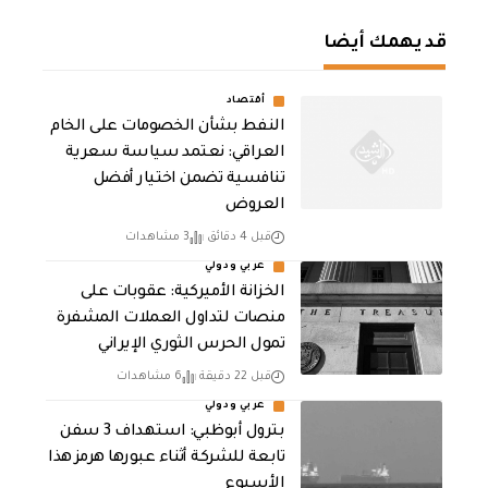
قد يهمك أيضا
أقتصاد
النفط بشأن الخصومات على الخام
العراقي: نعتمد سياسة سعرية
تنافسية تضمن اختيار أفضل
العروض
قبل 4 دقائق
3 مشاهدات
عربي ودولي
الخزانة الأميركية: عقوبات على
منصات لتداول العملات المشفرة
تمول الحرس الثوري الإيراني
قبل 22 دقيقة
6 مشاهدات
عربي ودولي
بترول أبوظبي: استهداف 3 سفن
تابعة للشركة أثناء عبورها هرمز هذا
الأسبوع