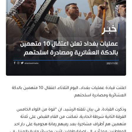
اعلنت قيادة عمليات بغداد، اليوم الثلاثاء، اعتقال 10 متهمين بالدكة
العشائرية ومصادرة اسلحتهم.
وذكرت القيادة، في بيان تلقته الرشيد، ان “قوة من اللواء الخامس
الفرقة الثانية شرطة اتحادية، تمكنت من القاء القبض على ثلاثة
متهمين هم أطراف مشاجرة بعد رميهم رمانة هجومية على دار احد
المواطنين مما أدى الى اصابة طفلين اثنين وخسائر مادية بالمنزل في