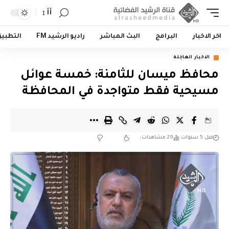
أأ
اخر الاخبار
البرامج
البث المباشر
راديو الرشيد FM
التطبي
الاخبار العاجلة
محافظ ميسان للثامنة: خمسة عوائل
مسيحية فقط متواجدة في المحافظة
قبل 5 سنوات
29 مشاهدات