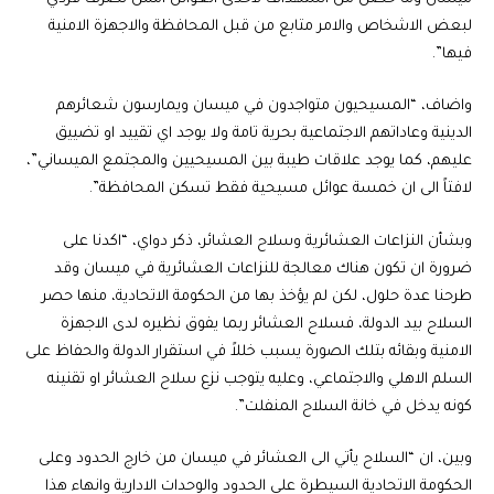
لبعض الاشخاص والامر متابع من قبل المحافظة والاجهزة الامنية
فيها”.
واضاف، “المسيحيون متواجدون في ميسان ويمارسون شعائرهم
الدينية وعاداتهم الاجتماعية بحرية تامة ولا يوجد اي تقييد او تضييق
عليهم، كما يوجد علاقات طيبة بين المسيحيين والمجتمع الميساني”،
لافتاً الى ان خمسة عوائل مسيحية فقط تسكن المحافظة”.
وبشأن النزاعات العشائرية وسلاح العشائر، ذكر دواي، “اكدنا على
ضرورة ان تكون هناك معالجة للنزاعات العشائرية في ميسان وقد
طرحنا عدة حلول، لكن لم يؤخذ بها من الحكومة الاتحادية، منها حصر
السلاح بيد الدولة، فسلاح العشائر ربما يفوق نظيره لدى الاجهزة
الامنية وبقائه بتلك الصورة يسبب خللاً في استقرار الدولة والحفاظ على
السلم الاهلي والاجتماعي، وعليه يتوجب نزع سلاح العشائر او تقنينه
كونه يدخل في خانة السلاح المنفلت”.
وبين، ان “السلاح يأتي الى العشائر في ميسان من خارج الحدود وعلى
الحكومة الاتحادية السيطرة على الحدود والوحدات الادارية وانهاء هذا