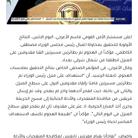
اعلن مستشار الأمن القومي قاسم الأعرجي، اليوم الاثنين، النتائج
الأولوية للتحقيق بمحاولة اغتيال رئيس مجلس الوزراء مصطفى
الكاظمي، مؤكداً ان الهجوم تم بطائرتين مسيرتين القتا مقدوفين على
المنزل انطلقتا من شمال شرقي بغداد.
وقال الأعرجي، في المؤتمر الصحفي الخاص بنتائج التحقيق بملابسات
الهجوم، تابعته الرشيد، أن “استهداف على منزل رئيس الوزراء تم
بطائرتين مسيرتين قامتا بإلقاء مقذوفين الاول على سطح المنزل
والثاني في باحته، حيث انفجر أحدهما واخر لم ينفجر، وقد تم إرسال
فريقين من مكافحة المتفجرات والأدلة الجنائية إلى مسرح الجريمة
وجرى أخذ المبارز الجرمية، اذ عثر على مقذوف ثانٍ لم ينفجر فوق سطح
المنزل في اليوم التالي”، مؤكداً ان “طبيعة الهجوم تكشف الاستهداف
المباشر لحياة رئيس الوزراء”.
واضاف، “تفاجأنا بقيام مفرزتين تابعتين لمكافحة المتفجرات والأدلة