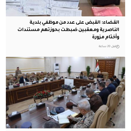
القضاء: القبض على عدد من موظفي بلدية
الناصرية ومعقبين ضبطت بحوزتهم مستندات
وأختام مزورة
قبل 20 ساعة