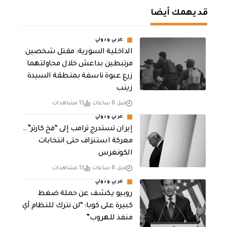
قد يهمك أيضا
عربي ودولي
الداخلية السورية: مقتل شخصين
مرتبطين بداعش خلال محاولتهما
زرع عبوة ناسفة بمنطقة السيدة
زينب
قبل 8 ساعات
13 مشاهدات
عربي ودولي
إيران تستدرج ترامب إلى “فخ كارتر”..
معركة استنزاف حتى انتخابات
الكونغرس
قبل 8 ساعات
13 مشاهدات
عربي ودولي
روبيو يكشف عن حملة ضغط
كبيرة على كوبا: “لن نترك للنظام أي
منفذ للهروب”