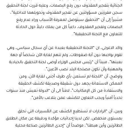
الجنائية بتفجير المقذوف دون رفع البصمات، وعليه قررت لجنة التحقيق
سجن مفرزتين مسؤولتين عن تفجير المقذوف وتحويلهما للداخلية”،
مشيراً إلى أن “التحقيق سيتوصل لمعرفة الأسباب وراء عدم رفع
البصمات وتفجير المقذوف، داعياً كل من يملك دليلاً حول الحادثة
للتعاون مع اللجنة التحقيقية”.
واكد الاعرجي، ان “اللجنة التحقيقية بعيدة عن أي سجال سياسي، وهي
تقوم بواجبها دون أية ضغوطات، ولم تتهم لغاية الآن شخصاً أو جهة
بعينها”، مبيناً أن “رئيس مجلس الوزراء أوصى لجنة التحقيق بالحيادية
والمهنية وأن تكون مصلحة البلد نصب الأعين”.
واوضح، أن “اللجنة لم تستعن بأي طرف أجنبي لغاية الآن، ومن
الممكن الاستعانة بجهد دول شقيقة وصديقة لكشف الحقيقة
والاستفادة من كل الإمكانيات”، لافتاً الى أن “الدولة تعيش منذ سنوات
تحدياً أمنياً ويجب التعاون للكشف عمن يتلاعب بالأمن”.
وبين، أن “الرادارات لا تستطيع الكشف عن المُسيرات التي تحلق
بمستوى منخفض، لكن لدينا إحداثيات مؤكدة ودقيقة عن مكان انطلاق
الطائرتين وأين هبطتا”، موضحاً أن “إحدى الطائرتين صناعة محلية