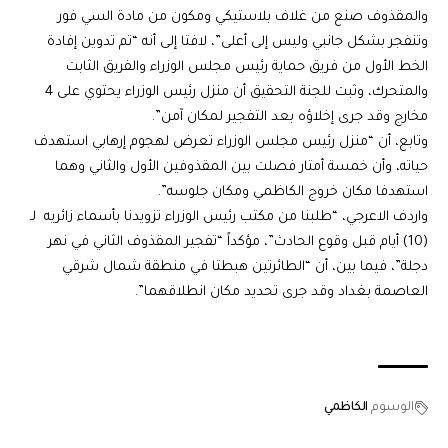
والمقذوف صنع من غلاف بلاستيكي ومكون من مادة السي فور
وتنفجر بشكل جانبي وليس إلى أعلى”، لافتا إلى أنه “تم تدوين إفادة
الخط الأول من فريق حماية رئيس مجلس الوزراء والفريق الثابت
والمتحرك، وثبت للجنة التحقيق أن منزل رئيس الوزراء يحتوي على 4
مخارج وقد جرى إخلاؤه بعد التفجير لمكان آمن”.
وتابع، أن “منزل رئيس مجلس الوزراء تعرض لهجوم إرهابي استهدف
حياته، وأن خمسة أمتار فصلت بين المقذوفين الأول والثاني وهما
استهدفا مكان خروج الكاظمي ومكان جلوسه”.
واردف الاعرجي، “طلبنا من مكتب رئيس الوزراء تزويدنا بأسماء زائريه لـ
(10) أيام قبل وقوع الحادث”، مؤكداً “تفجير المقذوف الثاني في نهر
دجلة”، فيما بين، أن “الطائرتين هبطتا في منطقة شمال شرقي
العاصمة بغداد وقد جرى تحديد مكان انطلاقهما”.
الوسوم
الكاظمي