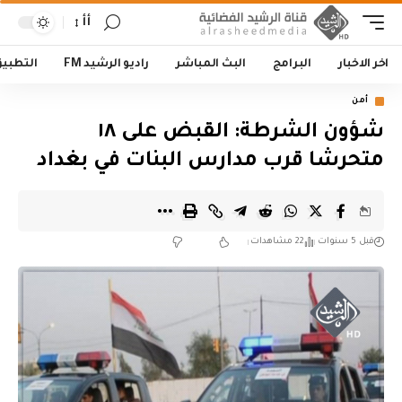
أأ
اخر الاخبار
البرامج
البث المباشر
راديو الرشيد FM
التطبي
أمن
شؤون الشرطة: القبض على ١٨
متحرشا قرب مدارس البنات في بغداد
قبل 5 سنوات
22 مشاهدات