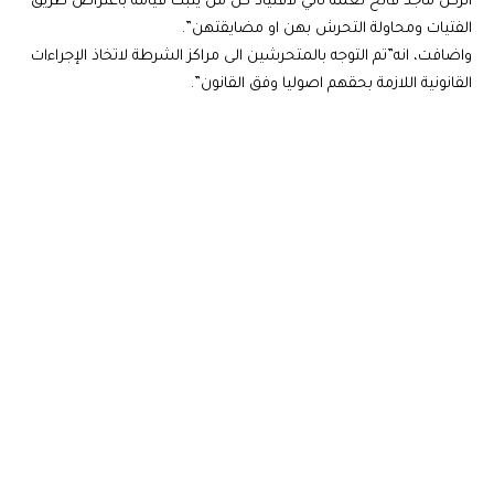
الركن ماجد فالح نعمة تأتي لاقتياد كل من يثبت قيامه بأعتراض طريق
الفتيات ومحاولة التحرش بهن او مضايقتهن”.
واضافت، انه”تم التوجه بالمتحرشين الى مراكز الشرطة لاتخاذ الإجراءات
القانونية اللازمة بحقهم اصوليا وفق القانون”.