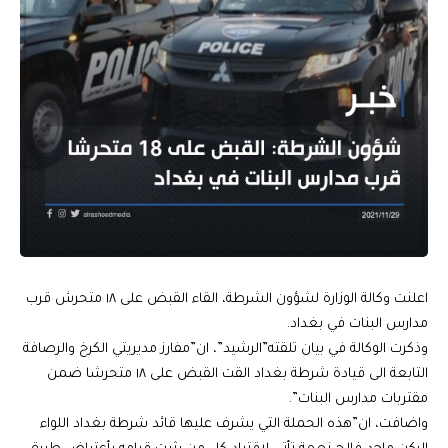
اعلنت وكالة الوزارة لشؤون الشرطة، القاء القبض على ١٨ متحرش قرب
مدارس البنات في بغداد.
وذكرت الوكالة في بيان تلقته”الرشيد”، ان”مفارز مديريتي الكرخ والرصافة
التابعة الى قيادة شرطة بغداد القت القبض على ١٨ متحرشا ضمن
مقتربات مدارس البنات”.
واضافت، ان”هذه الحملة التي يشرف عليها قائد شرطة بغداد اللواء