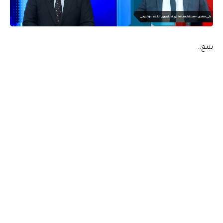
يتبع..