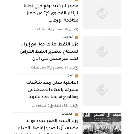
مصدر للرشيد: رفع جزئي لحالة
الإنذار القصوى “ج” عن جهاز
مكافحة الإرهاب
قبل 16 دقيقة
4 مشاهدات
أقتصاد
وزير النفط: هناك حوار مع إيران
للسماح بتصدير النفط العراقي
لكنه غير مفعل حتى الآن
قبل 27 دقيقة
10 مشاهدات
أمن
الداخلية تعلن رصد شائعات
مفبركة بالذكاء الاصطناعي
ومقاطع قديمة يعاد نشرها
قبل 58 دقيقة
6 مشاهدات
محليات
وزير السيد الصدر يحدد فوائد
مضيف آل الصدر: إغاضة الأعداء