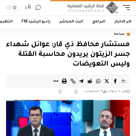
أأ
اخر الاخبار
البرامج
البث المباشر
راديو الرشيد FM
التطبي
سياسة
مستشار محافظ ذي قار: عوائل شهداء
جسر الزيتون يريدون محاسبة القتلة
وليس التعويضات
قبل 5 سنوات
21 مشاهدات