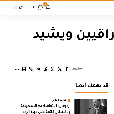
9
أأ
راقيين ويشيد
شارك
قد يهمك أيضا
عربي ودولي
أردوغان: الاتفاقية مع السعودية
وباكستان قائمة على مبدأ الردع