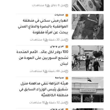
قبل 6 دقائق
6 مشاهدات
محليات
انهيار مبنى سكني في منطقة
الموافقية بالبصرة والدفاع المدني
يبحث عن امرأة مفقودة
قبل 20 دقيقة
6 مشاهدات
عربي ودولي
100 دولار لكل عائد.. الأمم المتحدة
تشجع السوريين على العودة من
لبنان
قبل 44 دقيقة
8 مشاهدات
سياسة
هيئة النزاهة تنفي مداهمة منزل
شقيق رئيس الوزراء السابق في
منطقة الكاظميَّة
قبل 52 دقيقة
10 مشاهدات
عربي ودولي