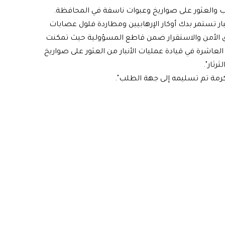
لوب والعثور على صواريخ وعبوات ناسفة في المحافظة.
نبار تستمر بدك أوكار الإرهابيين ومطاردة فلول عصابات
ق الأمن والاستقرار ضمن قاطع المسؤولية حيث تمكنت
 الأول والثاني لواءي المشاة ٣٩ و٤٠ الفرقة العاشرة في قيادة عمليات الأنبار من العثور على صواريخ
ثار".
كرمة تم تسليمه إلى جهة الطلب".