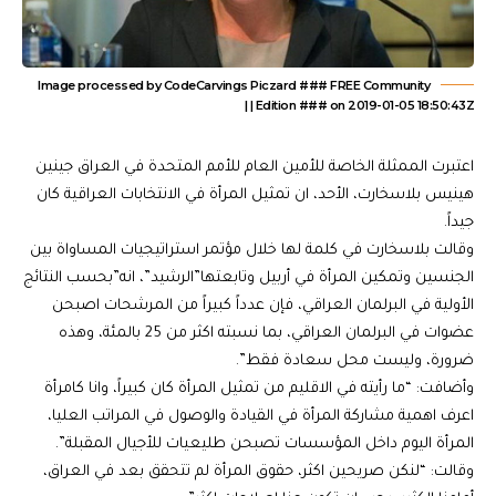
Image processed by CodeCarvings Piczard ### FREE Community
Edition ### on 2019-01-05 18:50:43Z | |
اعتبرت الممثلة الخاصة للأمين العام للأمم المتحدة في العراق جينين
هينيس بلاسخارت، الأحد، ان تمثيل المرأة في الانتخابات العراقية كان
جيداً.
وقالت بلاسخارت في كلمة لها خلال مؤتمر استراتيجيات المساواة بين
الجنسين وتمكين المرأة في أربيل وتابعتها”الرشيد”، انه”بحسب النتائج
الأولية في البرلمان العراقي، فإن عدداً كبيراً من المرشحات اصبحن
عضوات في البرلمان العراقي، بما نسبته اكثر من 25 بالمئة، وهذه
ضرورة، وليست محل سعادة فقط”.
وأضافت: “ما رأيته في الاقليم من تمثيل المرأة كان كبيراً، وانا كامرأة
اعرف اهمية مشاركة المرأة في القيادة والوصول في المراتب العليا،
المرأة اليوم داخل المؤسسات تصبحن طليعيات للأجيال المقبلة”.
وقالت: “لنكن صريحين اكثر، حقوق المرأة لم تتحقق بعد في العراق،