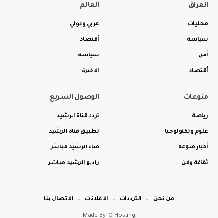
العراق
العالم
محليات
عربي ودولي
سياسة
أقتصاد
أمن
سياسة
أقتصاد
الاخيرة
منوعات
الوصول السريع
رياضة
تردد قناة الرشيد
علوم وتكنولوجيا
تطبيق قناة الرشيد
أخبار منوعة
قناة الرشيد مباشر
ثقافة وفن
راديو الرشيد مباشر
من نحن
الترددات
الاعلانات
الاتصال بنا
Made By
IQ Hosting