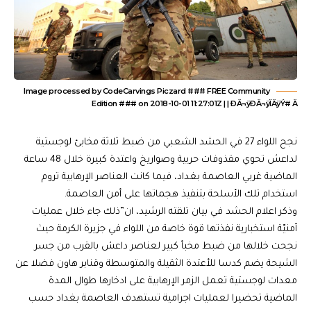
Image processed by CodeCarvings Piczard ### FREE Community
Edition ### on 2018-10-01 11:27:01Z | | ÐÄ¬ÿÐÄ¬ÿÏÄ­ÿÝ# Ä
نجح اللواء 27 في الحشد الشعبي من ضبط ثلاثة مخابئ لوجستية
لداعش تحوي مقذوفات حربية وصواريخ واعتدة كبيرة خلال 48 ساعة
الماضية غربي العاصمة بغداد، فيما كانت العناصر الإرهابية تروم
استخدام تلك الأسلحة بتنفيذ هجماتها على أمن العاصمة.
وذكر اعلام الحشد في بيان تلقته الرشيد، ان”ذلك جاء خلال عمليات
أمنيّة استخبارية نفذتها قوة خاصة من اللواء في جزيرة الكرمة حيث
نجحت خلالها من ضبط مخبأ كبير لعناصر داعش بالقرب من جسر
الشيحة يضم كدسا للأعتدة الثقيلة والمتوسطة وقنابر هاون فضلا عن
معدات لوجستية تعمل الزمر الإرهابية على ادخارها طوال المدة
الماضية تحضيرا لعمليات اجرامية تستهدف العاصمة بغداد حسب