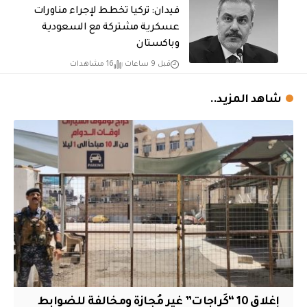
فيدان: تركيا تخطط لإجراء مناورات
عسكرية مشتركة مع السعودية
وباكستان
قبل 9 ساعات
16 مشاهدات
شاهد المزيد..
إغلاق 10 “كَراجات” غير مُجازة ومخالفة للضوابط