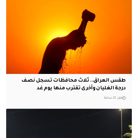
طقس العراق.. ثلاث محافظات تسجل نصف
درجة الغليان وأخرى تقترب منها يوم غد
قبل 22 ساعة