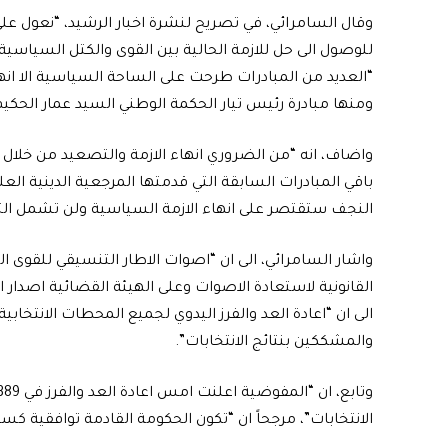
وقال السامرائي، في تصريح لنشرة اخبار الرشيد، “نعول على 
للوصول الى حل للازمة الحالية بين القوى والكتل السياسية ا
“العديد من المبادرات طرحت على الساحة السياسية الا انها 
ومنها مبادرة رئيس تيار الحكمة الوطني السيد عمار الحكيم
واضاف، انه “من الضروري انهاء الازمة والتصعيد من خلال م
باقي المبادرات السابقة التي قدمتها المرجعية الدينية العلي
النجف ستقتصر على انهاء الازمة السياسية ولن تشمل التدخ
واشار السامرائي، الى ان “اصوات الاطار التنسيقي للقوى ا
القانونية لاستعادة الاصوات وعلى الهيئة القضائية اصدار ال
الى ان “اعادة العد والفرز اليدوي لجميع المحطات الانتخاب
والمشككين بنتائج الانتخابات”.
الانتخابات”، مرجحاً ان “تكون الحكومة القادمة توافقية ك