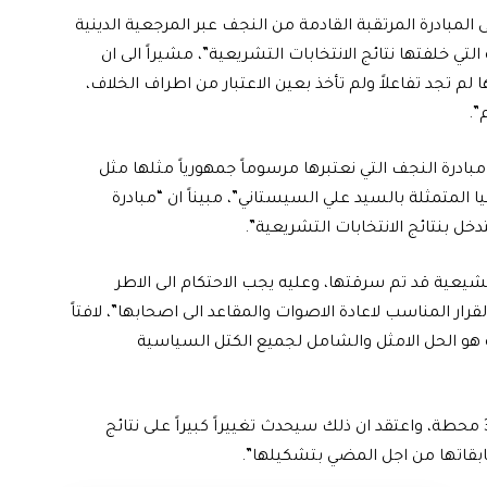
المبادرة المرتقبة القادمة من النجف عبر المرجعية الدينية
لتي خلفتها نتائج الانتخابات التشريعية”، مشيراً الى ان
لم تجد تفاعلاً ولم تأخذ بعين الاعتبار من اطراف الخلاف،
”.
بادرة النجف التي نعتبرها مرسوماً جمهورياً مثلها مثل
ا المتمثلة بالسيد علي السيستاني”، مبيناً ان “مبادرة
ل بنتائج الانتخابات التشريعية”.
لشيعية قد تم سرقتها، وعليه يجب الاحتكام الى الاطر
قرار المناسب لاعادة الاصوات والمقاعد الى اصحابها”، لافتاً
ية هو الحل الامثل والشامل لجميع الكتل السياسية
وتابع، ان “المفوضية اعلنت امس اعادة العد والفرز في 389 محطة، واعتقد ان ذلك سيحدث تغييراً كبيراً على نتائج
سابقاتها من اجل المضي بتشكيلها”.