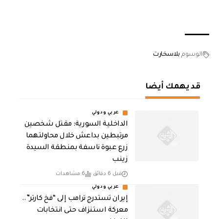
الوسوم
بلاسخارت
قد يهمك أيضا
عربي ودولي
الداخلية السورية: مقتل شخصين
مرتبطين بداعش خلال محاولتهما
زرع عبوة ناسفة بمنطقة السيدة
زينب
قبل 6 دقائق
6 مشاهدات
عربي ودولي
إيران تستدرج ترامب إلى “فخ كارتر”..
معركة استنزاف حتى انتخابات