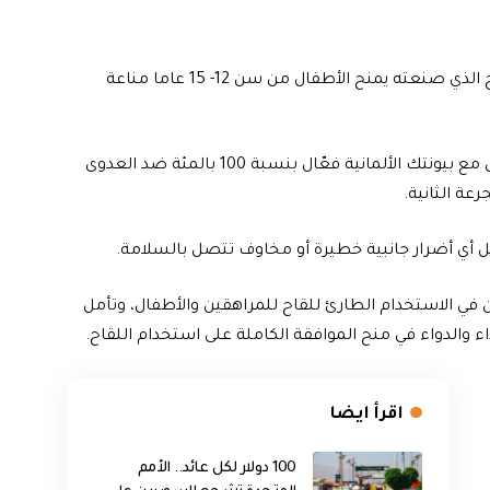
قالت شركة فايزر، عملاق صناعة الأدوية الأميركية، إن اللقاح الذي صنعته يمنح الأطفال من سن 12- 15 عاما مناعة
ونشرت فايزر معطيات تظهر أن اللقاح الذي أنتجه بالتعاون مع بيونتك الألمانية فعّال بنسبة 100 بالمئة ضد العدوى
ل أي أضرار جانبية خطيرة أو مخاوف تتصل بالسلامة.
في الاستخدام الطارئ للقاح للمراهقين والأطفال، وتأمل
اء والدواء في منح الموافقة الكاملة على استخدام اللقاح.
اقرأ ايضا
100 دولار لكل عائد.. الأمم