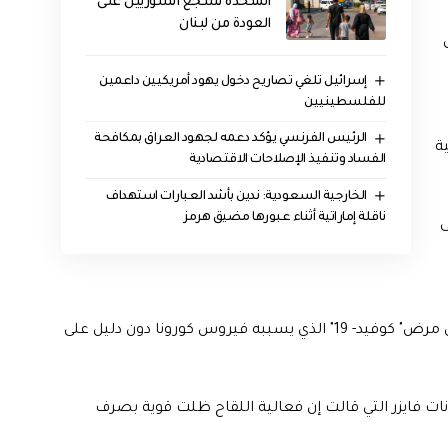
المتحدة تشجع السوريين على
العودة من لبنان
إسرائيل تلغي تصاريح دخول يهود أمريكيين داعمين
للفلسطينيين
الرئيس الفرنسي يؤكد دعمه لجهود العراق بمكافحة
ية
الفساد وتنفيذ الإصلاحات الاقتصادية
‏الخارجية السعودية: ندين بأشد العبارات استهداف
ناقلة إماراتية أثناء عبورها مضيق هرمز
ى
وكان من بين المشاركين، 30 حالة مؤكدة مصحوبة بأعراض مرض" كوفيد- 19" الذي يسببه فيروس كورونا دون دليل على
نسبة 100 بالمئة، بحسب بيانات فايزر التي قالت إن فعالية اللقاح ظلت قوية بصرف