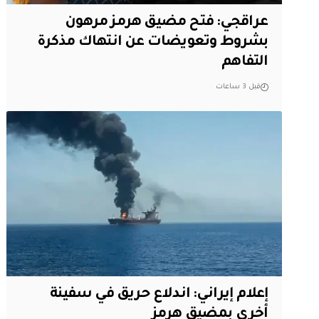
عراقجي: فتح مضيق هرمز مرهون
بشروط وتعويضات عن انتهاك مذكرة
التفاهم
قبل 3 ساعات
إعلام إيراني: اندلاع حريق في سفينة
أخرى بمضيق هرمز