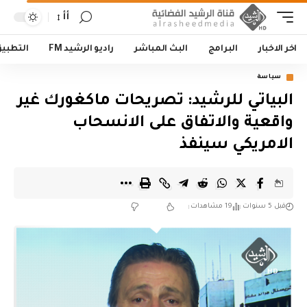
أأ
اخر الاخبار
البرامج
البث المباشر
راديو الرشيد FM
التطبي
سياسة
البياتي للرشيد: تصريحات ماكغورك غير
واقعية والاتفاق على الانسحاب
الامريكي سينفذ
قبل 5 سنوات
19 مشاهدات