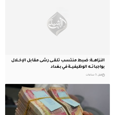
النزاهــة: ضبط منتسب تلقــى رشى مقابل الإخــلال
بواجباتــه الوظيفيــة في بغداد
قبل 5 ساعات