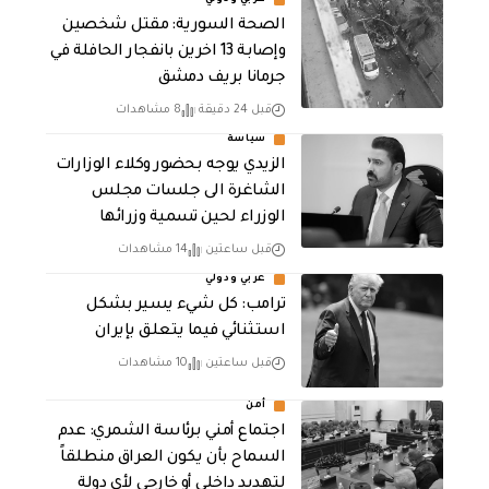
عربي ودولي
الصحة السورية: مقتل شخصين
وإصابة 13 اخرين بانفجار الحافلة في
جرمانا بريف دمشق
قبل 24 دقيقة
8 مشاهدات
سياسة
الزيدي يوجه بحضور وكلاء الوزارات
الشاغرة الى جلسات مجلس
الوزراء لحين تسمية وزرائها
قبل ساعتين
14 مشاهدات
عربي ودولي
ترامب: كل شيء يسير بشكل
استثنائي فيما يتعلق بإيران
قبل ساعتين
10 مشاهدات
أمن
اجتماع أمني برئاسة الشمري: عدم
السماح بأن يكون العراق منطلقاً
لتهديد داخلي أو خارجي لأي دولة