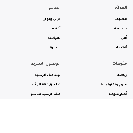
العراق
العالم
محليات
عربي ودولي
سياسة
أقتصاد
أمن
سياسة
أقتصاد
الاخيرة
منوعات
الوصول السريع
رياضة
تردد قناة الرشيد
علوم وتكنولوجيا
تطبيق قناة الرشيد
أخبار منوعة
قناة الرشيد مباشر
ثقافة وفن
راديو الرشيد مباشر
من نحن
الترددات
الاعلانات
الاتصال بنا