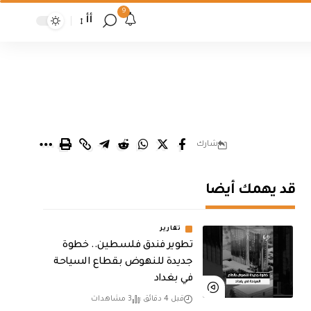
9
أأ
شارك
قد يهمك أيضا
تقارير
تطوير فندق فلسطين.. خطوة
جديدة للنهوض بقطاع السياحة
في بغداد
قبل 4 دقائق
3 مشاهدات