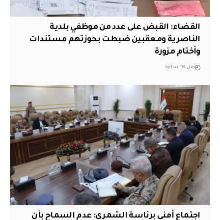
القضاء: القبض على عدد من موظفي بلدية
الناصرية ومعقبين ضبطت بحوزتهم مستندات
وأختام مزورة
قبل 18 ساعة
اجتماع أمني برئاسة الشمري: عدم السماح بأن