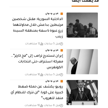
قد يهمك أيضا
عربي ودولي
الداخلية السورية: مقتل شخصين
مرتبطين بداعش خلال محاولتهما
زرع عبوة ناسفة بمنطقة السيدة
زينب
قبل 5 ساعات
12 مشاهدات
عربي ودولي
إيران تستدرج ترامب إلى “فخ كارتر”..
معركة استنزاف حتى انتخابات
الكونغرس
قبل 5 ساعات
10 مشاهدات
عربي ودولي
روبيو يكشف عن حملة ضغط
كبيرة على كوبا: “لن نترك للنظام أي
منفذ للهروب”
قبل 6 ساعات
10 مشاهدات