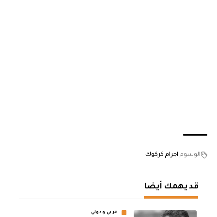
الوسوم
اجرام كركوك
قد يهمك أيضا
عربي ودولي