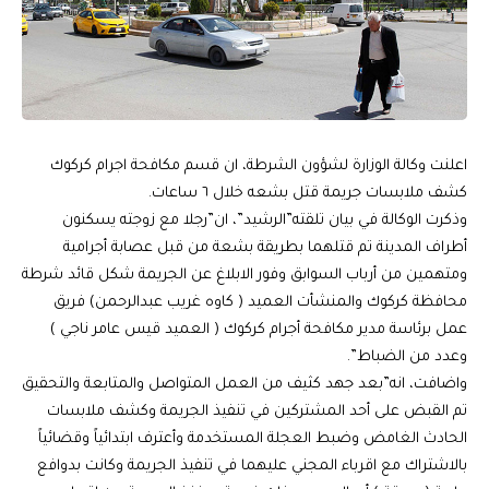
اعلنت وكالة الوزارة لشؤون الشرطة، ان قسم مكافحة اجرام كركوك
كشف ملابسات جريمة قتل بشعه خلال ٦ ساعات.
وذكرت الوكالة في بيان تلقته”الرشيد”، ان”رجلا مع زوجته يسكنون
أطراف المدينة تم قتلهما بطريقة بشعة من قبل عصابة أجرامية
ومتهمين من أرباب السوابق وفور الابلاغ عن الجريمة شكل قائد شرطة
محافظة كركوك والمنشأت العميد ( كاوه غريب عبدالرحمن) فريق
عمل برئاسة مدير مكافحة أجرام كركوك ( العميد قيس عامر ناجي )
وعدد من الضباط”.
واضافت، انه”بعد جهد كثيف من العمل المتواصل والمتابعة والتحقيق
تم القبض على أحد المشتركين في تنفيذ الجريمة وكشف ملابسات
الحادث الغامض وضبط العجلة المستخدمة وأعترف ابتدائياً وقضائياً
بالاشتراك مع اقرباء المجني عليهما في تنفيذ الجريمة وكانت بدوافع