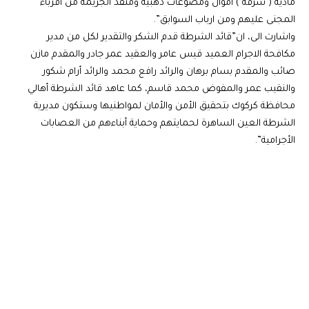
مادية ( سرقة ) أموال ومصوغات ذهبية ومنفذ الجريمة من اقرباء
المجنى عليهم ومن ارباب السوابق”.
واشارت الى، ان”قائد الشرطة قدم الشكر والتقدير لكل من مدير
مكافحة الاجرام العميد قيس عامر والعقيد عمر جادر والمقدم مازن
صائب والمقدم بسام برهان والرائد رافع محمد والرائد أرام شكور
والنقيب عمر والمفوض محمد قاسم، كما عاهد قائد الشرطة أهالي
محافظة كركوك بتحقيق الأمن والأمان لمواطنيها وستكون مديرية
الشرطة العين الساهرة لحمايتهم وحماية أبناءهم من العصابات
الأجرامية”.