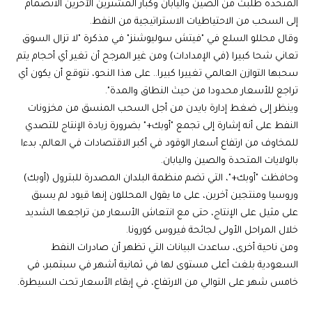
المتحدة طلبت من الصين واليابان وكبار المشترين الآخرين الانضمام
إلى السحب من الاحتياطيات الاستراتيجية من النفط.
وقال محللو السلع في "فيتش سوليوشنز" في مذكرة "لا تزال السوق
تعاني شحا كبيرا (في الإمدادات) ومن غير المرجح أن تغير أي أحجام يتم
سحبها التوازن العالمي تغييرا كبيرا.. على هذا النحو، نتوقع أن يكون أي
تراجع للأسعار محدودا من حيث النطاق والمدة".
وينظر إلى ضغط إدارة بايدن من أجل السحب المنسق من مخزونات
النفط على أنه إشارة إلى تجمع "أوبك+" بضرورة زيادة الإنتاج للتصدي
للمخاوف من ارتفاع أسعار الوقود في أكبر الاقتصادات في العالم، بدءا
بالولايات المتحدة والصين واليابان.
وحافظت "أوبك+"، التي تضم منظمة البلدان المصدرة للبترول (أوبك)
وروسيا ومنتجين آخرين، على ما يقول المحللون إنها قيود لم يسبق
على مثيل على الإنتاج، حتى مع انتعاش الأسعار من تراجعها الشديد
خلال المراحل الأولى لجائحة فيروس كورونا.
ومن ناحية أخرى، ساعدت البيانات التي تظهر أن صادرات النفط
السعودية بلغت أعلى مستوى لها في ثمانية أشهر في سبتمبر، في
خامس شهر على التوالي من الارتفاع، في إبقاء الأسعار تحت السيطرة.