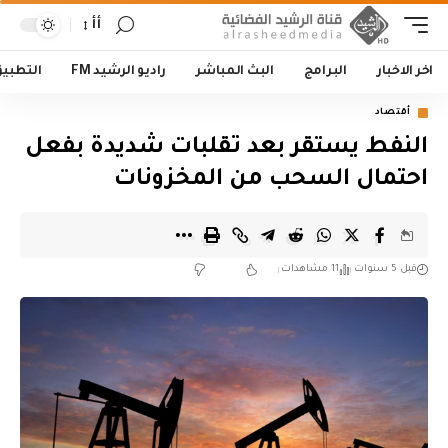
أأ
اخر الاخبار
البرامج
البث المباشر
راديو الرشيد FM
التطبي
أقتصاد
النفط يستقر بعد تقلبات شديدة بفعل
احتمال السحب من المخزونات
قبل 5 سنوات
11 مشاهدات