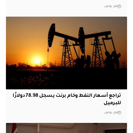
قبل يومين
تراجع أسعار النفط وخام برنت يسجل 78.98 دولارًا
للبرميل
قبل يومين