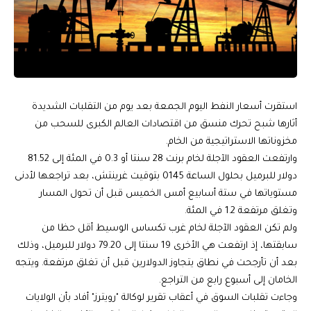
استقرت أسعار النفط اليوم الجمعة بعد يوم من التقلبات الشديدة
أثارها شبح تحرك منسق من اقتصادات العالم الكبرى للسحب من
مخزوناتها الاستراتيجية من الخام.
وارتفعت العقود الآجلة لخام برنت 28 سنتا أو 0.3 في المئة إلى 81.52
دولار للبرميل بحلول الساعة 0145 بتوقيت غرينتش، بعد تراجعها لأدنى
مستوياتها في ستة أسابيع أمس الخميس قبل أن تحول المسار
وتغلق مرتفعة 1.2 في المئة.
ولم تكن العقود الآجلة لخام غرب تكساس الوسيط أقل حظا من
سابقتها، إذ ارتفعت هي الأخرى 19 سنتا إلى 79.20 دولار للبرميل، وذلك
بعد أن تأرجحت في نطاق يتجاوز الدولارين قبل أن تغلق مرتفعة. ويتجه
الخامان إلى أسبوع رابع من التراجع.
وجاءت تقلبات السوق في أعقاب تقرير لوكالة "رويترز" أفاد بأن الولايات